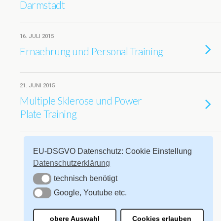
Darmstadt
16. JULI 2015
Ernaehrung und Personal Training
21. JUNI 2015
Multiple Sklerose und Power
Plate Training
Weitere Mit Diesem Tag Laden…
EU-DSGVO Datenschutz: Cookie Einstellung
Datenschutzerklärung
technisch benötigt
technisch benötigt
Google, Youtube etc.
Zum Seitenanfang
Google, Youtube etc.
Mobil
Desktop
obere Auswahl
Cookies erlauben