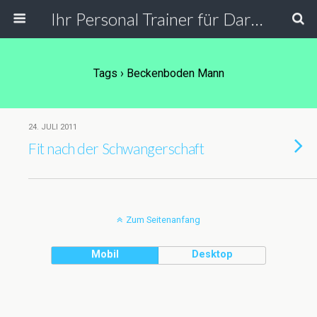
Ihr Personal Trainer für Darmstadt, Frankfurt und Umgebung. Personal Training in der PT Lounge, bei Ihnen zu Hause, in der Firma und Outdoor.
Tags › Beckenboden Mann
24. JULI 2011
Fit nach der Schwangerschaft
Zum Seitenanfang
Mobil
Desktop