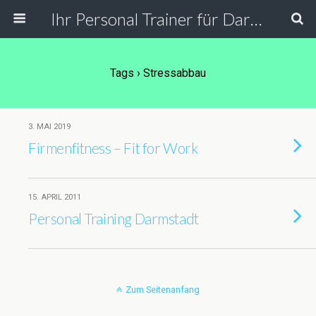
Ihr Personal Trainer für Darmstadt, Frankfurt und Umgebung. Personal Training in der PT Lounge, bei Ihnen zu Hause, in der Firma und Outdoor.
Tags › Stressabbau
3. MAI 2019
Firmenfitness – Fit for Work
15. APRIL 2011
Personal Training Darmstadt
Zum Seitenanfang