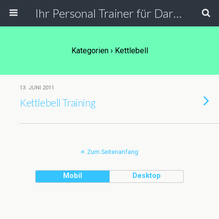
Ihr Personal Trainer für Darmstadt, Frankfurt und Umgebung. Personal Training in der PT Lounge, bei Ihnen zu Hause, in der Firma und Outdoor.
Kategorien ›
Kettlebell
13. JUNI 2011
Kettlebell Training
Zum Seitenanfang
Mobil
Desktop