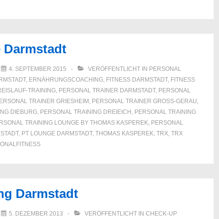
e Darmstadt
M
4. SEPTEMBER 2015
VERÖFFENTLICHT IN
PERSONAL
RMSTADT
,
ERNÄHRUNGSCOACHING
,
FITNESS DARMSTADT
,
FITNESS
EISLAUF-TRAINING
,
PERSONAL TRAINER DARMSTADT
,
PERSONAL
ERSONAL TRAINER GRIESHEIM
,
PERSONAL TRAINER GROSS-GERAU
,
ING DIEBURG
,
PERSONAL TRAINING DREIEICH
,
PERSONAL TRAINING
RSONAL TRAINING LOUNGE BY THOMAS KASPEREK
,
PERSONAL
STADT
,
PT LOUNGE DARMSTADT
,
THOMAS KASPEREK
,
TRX
,
TRX
ONALFITNESS
ing Darmstadt
M
5. DEZEMBER 2013
VERÖFFENTLICHT IN
CHECK-UP