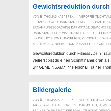
Darmstadt
Gewichtsreduktion durch 
VON
THOMAS KASPEREK
VERÖFFENTLICHT A
TAGGED WITH
DARMSTADT
,
EMS PERSONAL TRAI
ERNÄHRUNGSCOACHING DARMSTADT
,
GEWICHTSRE
DARMSTADT
,
PERSONAL TRAINER DREIEICH
,
PERSON
LOUNGE BY THOMAS KASPEREK
,
PERSONAL TRAINI
SEEHEIM JUGENHEIM
,
THOMAS KASPEREK
,
YOUR PE
Gewichtsreduktion durch Fitness „Dein Traum
verlierst bist du einen Schnitt näher dran a
wir GEMEINSAM.“ Ihr Personal Trainer Tho
Bildergalerie
VON
THOMAS KASPEREK
VERÖFFENTLICHT A
TAGGED WITH
BILDERGALERIE
,
DARMSTADT
,
GEWICH
TRAINER DARMSTADT
,
PERSONAL TRAINING
,
PERSON