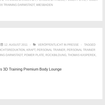
RX TRAINING DARMSTADT
,
WIESBADEN
M
12. AUGUST 2011
VERÖFFENTLICHT IN
PRESSE
TAGGED
ICHTSREDUKTION
,
KRAFT
,
PERSONAL TRAINER
,
PERSONAL TRAINER
ING DARMSTADT
,
POWER PLATE
,
RÜCKBILDUNG
,
THOMAS KASPEREK
,
e Kinesis 3D Training Premium Body Lounge