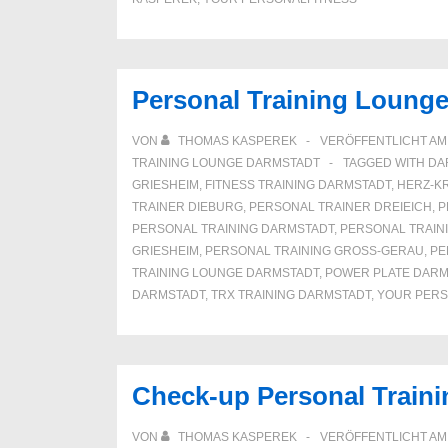
Personal Training Loung
VON
THOMAS KASPEREK
VERÖFFENTLICHT A
TRAINING LOUNGE DARMSTADT
TAGGED WITH
DA
GRIESHEIM
,
FITNESS TRAINING DARMSTADT
,
HERZ-KR
TRAINER DIEBURG
,
PERSONAL TRAINER DREIEICH
,
P
PERSONAL TRAINING DARMSTADT
,
PERSONAL TRAIN
GRIESHEIM
,
PERSONAL TRAINING GROSS-GERAU
,
PE
TRAINING LOUNGE DARMSTADT
,
POWER PLATE DARM
DARMSTADT
,
TRX TRAINING DARMSTADT
,
YOUR PERS
Check-up Personal Train
VON
THOMAS KASPEREK
VERÖFFENTLICHT A