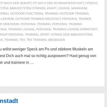
FIT NACH DER GEBURT
,
FIT NACH DER SCHWANGERSCHAFT
,
FITNESS
,
YSTEM
,
IMMUNSYSTEM STÄRKEN
,
KRAFT
,
LOUNGE
,
MANNHEIM
,
UFBAU
,
OUTDOOR FUNCTIONAL TRAINING
,
OUTDOOR TRAINING
,
 LEEHEIM
,
OUTDOOR TRAINING RIEDSTADT
,
PERSONAL TRAINER
,
R GRIESHEIM
,
PERSONAL TRAINING
,
PERSONAL TRAINING
ONAL TRAINING LOUNGE
,
PERSONAL TRAINING LOUNGE DARMSTADT
,
ROUP PERSONAL TRAINING
,
SPORT
,
STÄRKE DEIN IMMUNSYSTEM
,
EK
,
TRAINING
,
TRX
,
TRX TRAINING
,
WIESBADEN
Du willst weniger Speck am Po und stärkere Muskeln am
st Dich auch mal so richtig auspowern? Hast genug von
r und trainiere in …
rmstadt