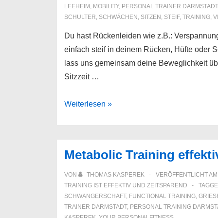
LEEHEIM
,
MOBILITY
,
PERSONAL TRAINER DARMSTADT
SCHULTER
,
SCHWÄCHEN
,
SITZEN
,
STEIF
,
TRAINING
,
V
Du hast Rückenleiden wie z.B.: Verspannu
einfach steif in deinem Rücken, Hüfte oder
lass uns gemeinsam deine Beweglichkeit 
Sitzzeit …
Rückenschmerzen
Weiterlesen »
Metabolic Training effekt
VON
THOMAS KASPEREK
VERÖFFENTLICHT A
TRAINING IST EFFEKTIV UND ZEITSPAREND
TAGGE
SCHWANGERSCHAFT
,
FUNCTIONAL TRAINING
,
GRIES
TRAINER DARMSTADT
,
PERSONAL TRAINING DARMST
KASPEREK
,
YOUR PERSONALFITNESS