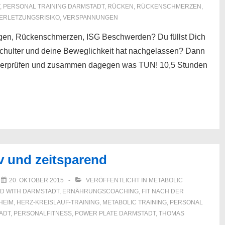
,
PERSONAL TRAINING DARMSTADT
,
RÜCKEN
,
RÜCKENSCHMERZEN
,
ERLETZUNGSRISIKO
,
VERSPANNUNGEN
ngen, Rückenschmerzen, ISG Beschwerden? Du füllst Dich
 Schulter und deine Beweglichkeit hat nachgelassen? Dann
überprüfen und zusammen dagegen was TUN! 10,5 Stunden
iv und zeitsparend
M
20. OKTOBER 2015
VERÖFFENTLICHT IN
METABOLIC
D WITH
DARMSTADT
,
ERNÄHRUNGSCOACHING
,
FIT NACH DER
HEIM
,
HERZ-KREISLAUF-TRAINING
,
METABOLIC TRAINING
,
PERSONAL
ADT
,
PERSONALFITNESS
,
POWER PLATE DARMSTADT
,
THOMAS