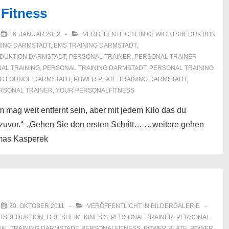
Fitness
M
16. JANUAR 2012
VERÖFFENTLICHT IN
GEWICHTSREDUKTION
NING DARMSTADT
,
EMS TRAINING DARMSTADT
,
DUKTION DARMSTADT
,
PERSONAL TRAINER
,
PERSONAL TRAINER
AL TRAINING
,
PERSONAL TRAINING DARMSTADT
,
PERSONAL TRAINING
NG LOUNGE DARMSTADT
,
POWER PLATE TRAINING DARMSTADT
,
RSONAL TRAINER
,
YOUR PERSONALFITNESS
 mag weit entfernt sein, aber mit jedem Kilo das du
ls zuvor.“ „Gehen Sie den ersten Schritt… …weitere gehen
mas Kasperek
M
20. OKTOBER 2011
VERÖFFENTLICHT IN
BILDERGALERIE
TSREDUKTION
,
GRIESHEIM
,
KINESIS
,
PERSONAL TRAINER
,
PERSONAL
AL TRAINING DARMSTADT
,
PERSONALFITNESS
,
POWER PLATE
,
POWER