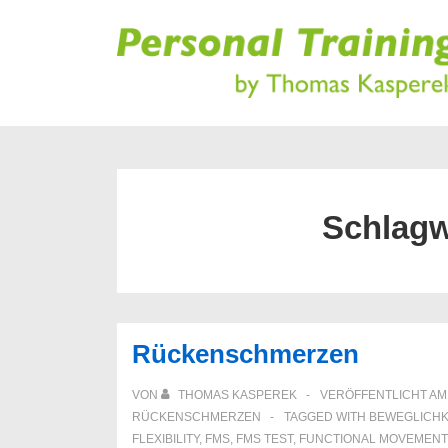
↓
Zum
Inhalt
Schlagw
Rückenschmerzen
VON
THOMAS KASPEREK
VERÖFFENTLICHT A
RÜCKENSCHMERZEN
TAGGED WITH
BEWEGLICHK
FLEXIBILITY
,
FMS
,
FMS TEST
,
FUNCTIONAL MOVEMENT