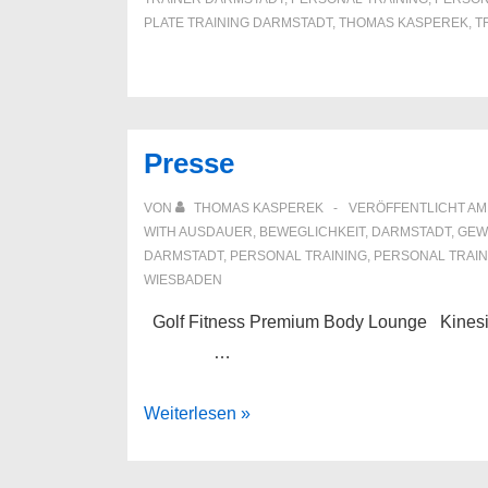
PLATE TRAINING DARMSTADT
,
THOMAS KASPEREK
,
T
Presse
VON
THOMAS KASPEREK
VERÖFFENTLICHT A
WITH
AUSDAUER
,
BEWEGLICHKEIT
,
DARMSTADT
,
GEW
DARMSTADT
,
PERSONAL TRAINING
,
PERSONAL TRAIN
WIESBADEN
Golf Fitness Premium Body Loung
…
Presse
Weiterlesen »