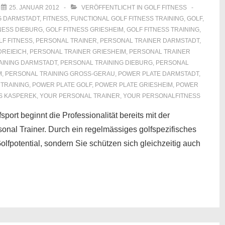
M
25. JANUAR 2012
VERÖFFENTLICHT IN
GOLF FITNESS
G DARMSTADT
,
FITNESS
,
FUNCTIONAL GOLF FITNESS TRAINING
,
GOLF
,
NESS DIEBURG
,
GOLF FITNESS GRIESHEIM
,
GOLF FITNESS TRAINING
,
F FITNESS
,
PERSONAL TRAINER
,
PERSONAL TRAINER DARMSTADT
,
DREIEICH
,
PERSONAL TRAINER GRIESHEIM
,
PERSONAL TRAINER
AINING DARMSTADT
,
PERSONAL TRAINING DIEBURG
,
PERSONAL
M
,
PERSONAL TRAINING GROSS-GERAU
,
POWER PLATE DARMSTADT
,
TRAINING
,
POWER PLATE GOLF
,
POWER PLATE GRIESHEIM
,
POWER
S KASPEREK
,
YOUR PERSONAL TRAINER
,
YOUR PERSONALFITNESS
port beginnt die Professionalität bereits mit der
onal Trainer. Durch ein regelmässiges golfspezifisches
Golfpotential, sondern Sie schützen sich gleichzeitig auch