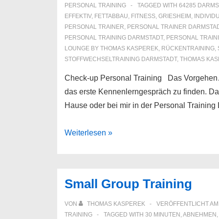
PERSONAL TRAINING
TAGGED WITH
64285 DARMS
EFFEKTIV
,
FETTABBAU
,
FITNESS
,
GRIESHEIM
,
INDIVID
PERSONAL TRAINER
,
PERSONAL TRAINER DARMSTA
PERSONAL TRAINING DARMSTADT
,
PERSONAL TRAIN
LOUNGE BY THOMAS KASPEREK
,
RÜCKENTRAINING
,
STOFFWECHSELTRAINING DARMSTADT
,
THOMAS KAS
Check-up Personal Training Das Vorgehen…w
das erste Kennenlerngespräch zu finden. Das
Hause oder bei mir in der Personal Traini
Check-
Weiterlesen »
up
Personal
Training
Small Group Training
Darmstadt
VON
THOMAS KASPEREK
VERÖFFENTLICHT A
TRAINING
TAGGED WITH
30 MINUTEN
,
ABNEHMEN
,