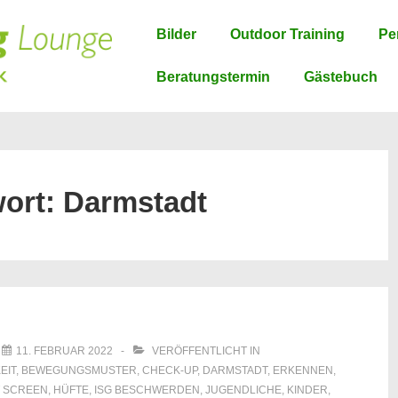
Hauptnavigation
Bilder
Outdoor Training
Pe
Beratungstermin
Gästebuch
ort:
Darmstadt
M
11. FEBRUAR 2022
VERÖFFENTLICHT IN
EIT
,
BEWEGUNGSMUSTER
,
CHECK-UP
,
DARMSTADT
,
ERKENNEN
,
 SCREEN
,
HÜFTE
,
ISG BESCHWERDEN
,
JUGENDLICHE
,
KINDER
,