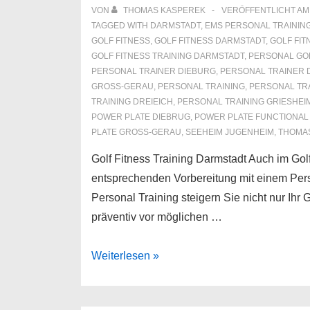
VON
THOMAS KASPEREK
VERÖFFENTLICHT A
TAGGED WITH
DARMSTADT
,
EMS PERSONAL TRAININ
GOLF FITNESS
,
GOLF FITNESS DARMSTADT
,
GOLF FIT
GOLF FITNESS TRAINING DARMSTADT
,
PERSONAL GOL
PERSONAL TRAINER DIEBURG
,
PERSONAL TRAINER 
GROSS-GERAU
,
PERSONAL TRAINING
,
PERSONAL TR
TRAINING DREIEICH
,
PERSONAL TRAINING GRIESHEI
POWER PLATE DIEBRUG
,
POWER PLATE FUNCTIONAL 
PLATE GROSS-GERAU
,
SEEHEIM JUGENHEIM
,
THOMA
Golf Fitness Training Darmstadt Auch im Golfs
entsprechenden Vorbereitung mit einem Pers
Personal Training steigern Sie nicht nur Ihr 
präventiv vor möglichen …
Golf
Weiterlesen »
Fitness
Training