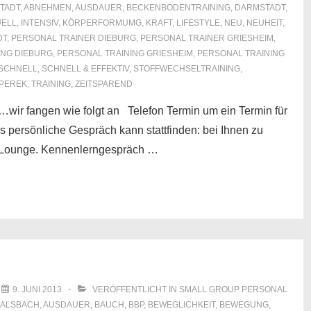
TADT
,
ABNEHMEN
,
AUSDAUER
,
BECKENBODENTRAINING
,
DARMSTADT
,
UELL
,
INTENSIV
,
KÖRPERFORMUMG
,
KRAFT
,
LIFESTYLE
,
NEU
,
NEUHEIT
,
DT
,
PERSONAL TRAINER DIEBURG
,
PERSONAL TRAINER GRIESHEIM
,
ING DIEBURG
,
PERSONAL TRAINING GRIESHEIM
,
PERSONAL TRAINING
SCHNELL
,
SCHNELL & EFFEKTIV
,
STOFFWECHSELTRAINING
,
PEREK
,
TRAINING
,
ZEITSPAREND
ir fangen wie folgt an Telefon Termin um ein Termin für
 persönliche Gespräch kann stattfinden: bei Ihnen zu
ng Lounge. Kennenlerngespräch …
M
9. JUNI 2013
VERÖFFENTLICHT IN
SMALL GROUP PERSONAL
ALSBACH
,
AUSDAUER
,
BAUCH
,
BBP
,
BEWEGLICHKEIT
,
BEWEGUNG
,