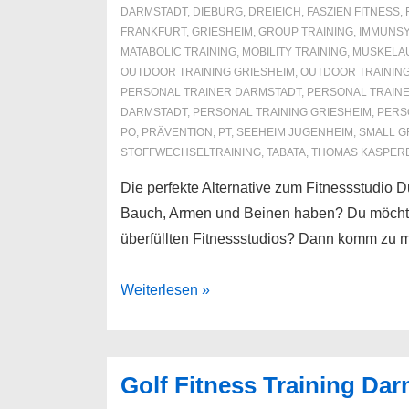
DARMSTADT
,
DIEBURG
,
DREIEICH
,
FASZIEN FITNESS
,
FRANKFURT
,
GRIESHEIM
,
GROUP TRAINING
,
IMMUNS
MATABOLIC TRAINING
,
MOBILITY TRAINING
,
MUSKELA
OUTDOOR TRAINING GRIESHEIM
,
OUTDOOR TRAINING
PERSONAL TRAINER DARMSTADT
,
PERSONAL TRAINE
DARMSTADT
,
PERSONAL TRAINING GRIESHEIM
,
PERS
PO
,
PRÄVENTION
,
PT
,
SEEHEIM JUGENHEIM
,
SMALL G
STOFFWECHSELTRAINING
,
TABATA
,
THOMAS KASPER
Die perfekte Alternative zum Fitnessstudio 
Bauch, Armen und Beinen haben? Du möchte
überfüllten Fitnessstudios? Dann komm zu mi
Small
Weiterlesen »
Group
Training
Golf Fitness Training Da