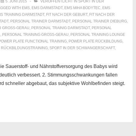
M
5. JUNI 2015
VERÖFFENTLICHT IN
SPORT IN DER
AGGED WITH
EMS
,
EMS DARMSTADT
,
EMS MIHA BODYTEC
,
EMS
S TRAINING DARMSTADT
,
FIT NACH DER GEBURT
,
FIT NACH DER
TADT
,
PERSONAL TRAINER DARMSTADT
,
PERSONAL TRAINER DIEBURG
,
 GROSS-GERAU
,
PERSONAL TRAINIG DARMSTADT
,
PERSONAL
M
,
PERSONAL TRAINING GROSS-GERAU
,
PERSONAL TRAINING LOUNGE
POWER PLATE FUNCTIONAL TRAINING
,
POWER PLATE RÜCKBILDUNG
,
,
RÜCKBILDUNGSTRAINING
,
SPORT IN DER SCHWANGERSCHAFT
,
Die Sauerstoff- und Nährstoffversorgung des Babys wird
deutlich verbessert. 2. Stimmungsschwankungen fallen
rd schneller abgebaut, das subjektive Wohlbefinden steigt.