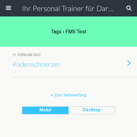
Ihr Personal Trainer für Darmstadt, Frankfurt und Umgebung. Personal Training in der PT Lounge, bei Ihnen zu Hause, in der Firma und Outdoor.
Tags › FMS Test
11. FEBRUAR 2022
Rückenschmerzen
Zum Seitenanfang
Mobil
Desktop