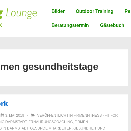
Hauptnavigation
Bilder
Outdoor Training
Pe
Beratungstermin
Gästebuch
irmen gesundheitstage
ork
M
3. MAI 2019
VERÖFFENTLICHT IN
FIRMENFITNESS - FIT FOR
NG DARMSTADT
,
ERNÄHRUNGSCOACHING
,
FIRMEN
S IN DARMSTADT
,
GESUNDE MITARBEITER
,
GESUNDHEIT UND